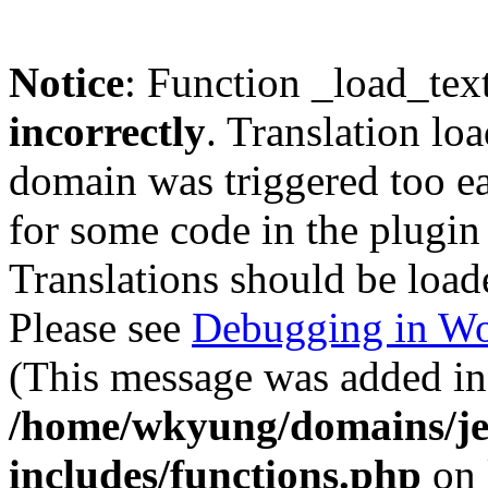
Notice
: Function _load_tex
incorrectly
. Translation lo
domain was triggered too ear
for some code in the plugin
Translations should be load
Please see
Debugging in Wo
(This message was added in 
/home/wkyung/domains/jet
includes/functions.php
on 