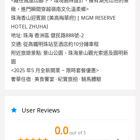
<藏在鳳凰山腳下，環境園林設計，擁有湖光山色的景
緻，進門瞬間穿越嶺南文化溫柔鄉>
珠海香山迎賓館 [美高梅華府] | MGM RESERVE
HOTEL ZHUHAI
地址: 珠海 香洲區 健民路888號-2
交通: 從高鐵明珠站至酒店約10分鐘車程
附近旅遊景點: 景山公園、珠海景山觀光索道及圓明新
園
<2025 年5 月全新開業 ~
限時套餐優惠
>
奢華住宿 · 美食饗宴 · 紀實旅拍 · 騎馬體驗
User Reviews
0.0
out of 5