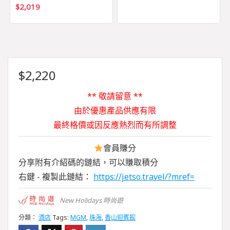
$
2,019
$
2,220
** 敬請留意 **
由於優惠產品供應有限
最終格價或因反應熱烈而有所調整
會員賺分
分享附有介紹碼的鏈結，可以賺取積分
右鍵 - 複製此鏈結：
https://jetso.travel/?mref=
New Holidays 時尚遊
分類：
酒店
Tags:
MGM
,
珠海
,
香山迎賓館