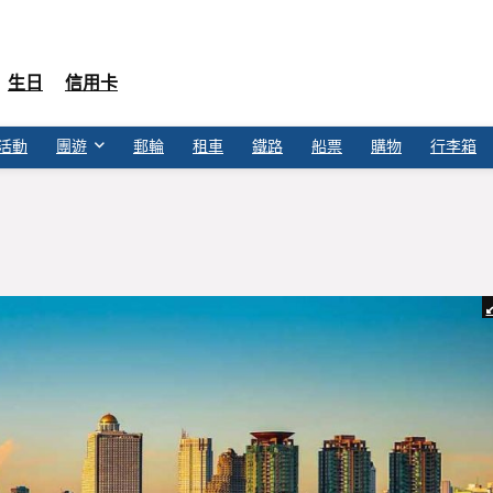
生日
信用卡
活動
團遊
郵輪
租車
鐵路
船票
購物
行李箱