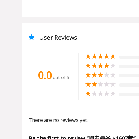
User Reviews
★
★
★
★
★
★
★
★
★
★
0.0
★
★
★
★
★
out of 5
★
★
★
★
★
★
★
★
★
★
There are no reviews yet.
Be the first to review “國泰曼谷 $1607起”