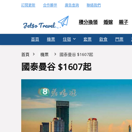
訂閱更新
合作夥伴
廣告查詢
聯絡我們
積分換領
婚嫁
親子
首頁
機票
住宿
套票
飲食
門票
首頁
機票
國泰曼谷 $1607起
國泰曼谷 $1607起