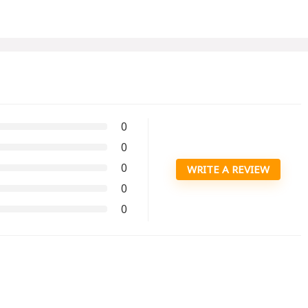
0
0
0
WRITE A REVIEW
0
0