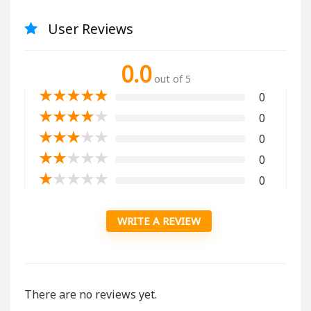
User Reviews
0.0
out of 5
★
★
★
★
★
0
★
★
★
★
★
0
★
★
★
★
★
0
★
★
★
★
★
0
★
★
★
★
★
0
WRITE A REVIEW
There are no reviews yet.