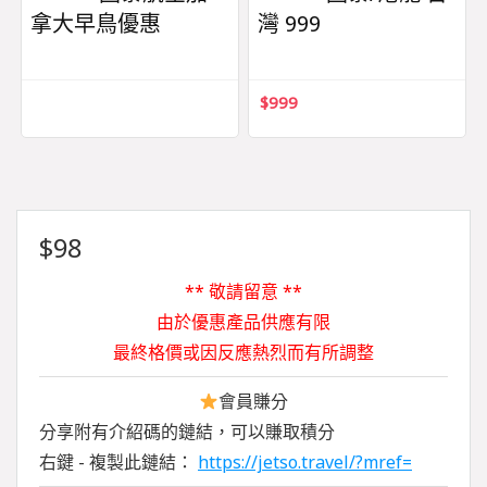
拿大早鳥優惠
灣 999
$
999
$
98
** 敬請留意 **
由於優惠產品供應有限
最終格價或因反應熱烈而有所調整
會員賺分
分享附有介紹碼的鏈結，可以賺取積分
右鍵 - 複製此鏈結：
https://jetso.travel/?mref=