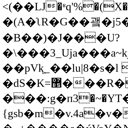
<(��LJ�ʶq'%�(
�(A�ʅR�G��괰�j5
�B��)�J���U?
�\���3_Uja���a
��pVk͖_��lu|8�s�
�dS�K=޵���R�e��f����֘�!
���:g�п3�~�
{gsb�m�v.4a�v