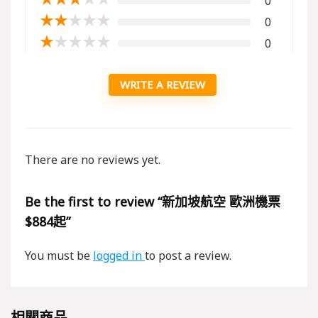
0
★
★
★
★
★
0
★
★
★
★
★
0
WRITE A REVIEW
There are no reviews yet.
Be the first to review “新加坡航空 歐洲機票
$884起”
You must be
logged in
to post a review.
相關商品