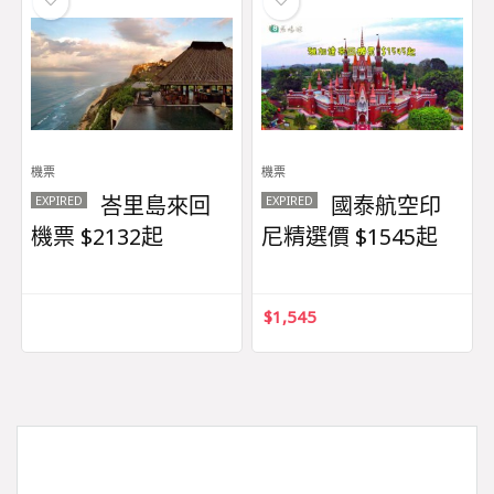
機票
機票
峇里島來回
國泰航空印
EXPIRED
EXPIRED
機票 $2132起
尼精選價 $1545起
$
1,545